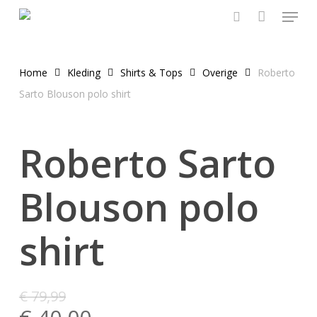
Menu
Skip
to
search
main
content
Home
Kleding
Shirts & Tops
Overige
Roberto
Sarto Blouson polo shirt
Roberto Sarto
Blouson polo
shirt
€
79,99