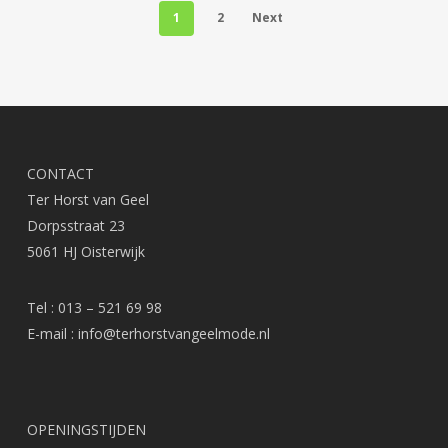
1
2
Next
gekozen
gek
worden
wor
op
op
de
de
productpagina
prod
CONTACT
Ter Horst van Geel
Dorpsstraat 23
5061 HJ Oisterwijk
Tel : 013 – 521 69 98
E-mail :
info@terhorstvangeelmode.nl
OPENINGSTIJDEN