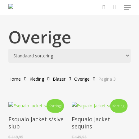
Menu
Skip
to
search
main
content
Overige
Home
Kleding
Blazer
Overige
Pagina 3
Dit
Dit
Korting!
Korting!
product
prod
Opties Selecteren
Opties Selecteren
heeft
heef
Esqualo Jacket s/slve
Esqualo Jacket
meerdere
mee
slub
sequins
variaties.
varia
€
119,95
€
149,95