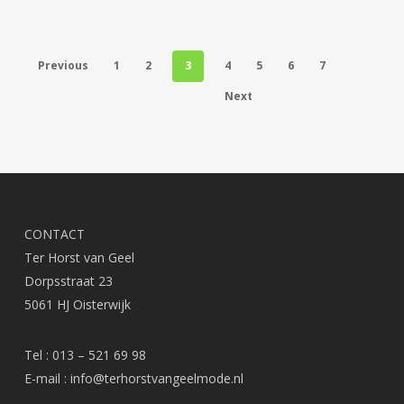
kan
kan
gekozen
gek
Previous
1
2
3
4
5
6
7
worden
wor
op
op
Next
de
de
productpagina
prod
CONTACT
Ter Horst van Geel
Dorpsstraat 23
5061 HJ Oisterwijk
Tel : 013 – 521 69 98
E-mail :
info@terhorstvangeelmode.nl