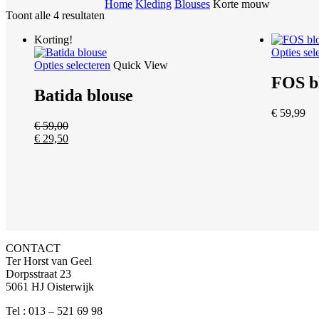
Home
Kleding
Blouses
Korte mouw
Toont alle 4 resultaten
Korting!
Opties sel
Dit
Opties selecteren
Quick View
product
FOS b
heeft
Batida blouse
meerdere
€
59,99
variaties.
€
59,00
Deze
€
29,50
optie
kan
gekozen
worden
op
de
productpagina
CONTACT
Ter Horst van Geel
Dorpsstraat 23
5061 HJ Oisterwijk
Tel : 013 – 521 69 98