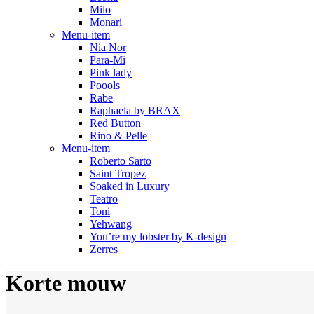
Milo
Monari
Menu-item
Nia Nor
Para-Mi
Pink lady
Poools
Rabe
Raphaela by BRAX
Red Button
Rino & Pelle
Menu-item
Roberto Sarto
Saint Tropez
Soaked in Luxury
Teatro
Toni
Yehwang
You’re my lobster by K-design
Zerres
Korte mouw