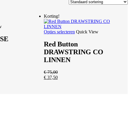
Korting!
w
Dit
Opties selecteren
Quick View
product
OSE
heeft
Red Button
meerdere
DRAWSTRING CO
variaties.
Deze
LINNEN
optie
kan
€
75,00
gekozen
€
37,50
worden
op
ina
de
productpagina