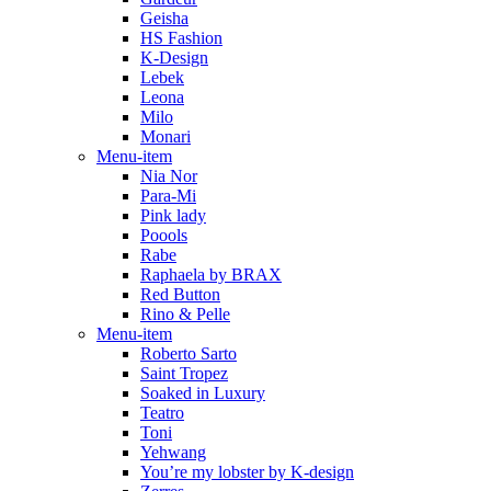
Geisha
HS Fashion
K-Design
Lebek
Leona
Milo
Monari
Menu-item
Nia Nor
Para-Mi
Pink lady
Poools
Rabe
Raphaela by BRAX
Red Button
Rino & Pelle
Menu-item
Roberto Sarto
Saint Tropez
Soaked in Luxury
Teatro
Toni
Yehwang
You’re my lobster by K-design