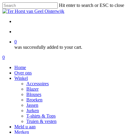
Skip
Hit enter to search or ESC to close
to
Close
main
Search
content
facebook
instagram
search
0
was successfully added to your cart.
Menu
search
0
Menu
Home
Over ons
Winkel
Accessoires
Blazer
Blouses
Broeken
Jassen
Jurken
T-shirts & Tops
Truien & vesten
Meld u aan
Merken