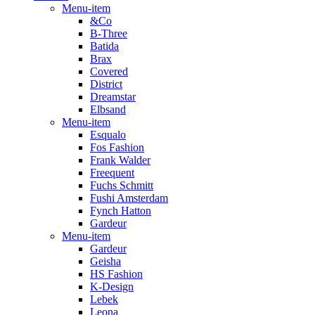
Menu-item
&Co
B-Three
Batida
Brax
Covered
District
Dreamstar
Elbsand
Menu-item
Esqualo
Fos Fashion
Frank Walder
Freequent
Fuchs Schmitt
Fushi Amsterdam
Fynch Hatton
Gardeur
Menu-item
Gardeur
Geisha
HS Fashion
K-Design
Lebek
Leona