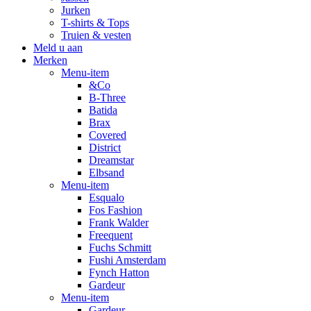
Jurken
T-shirts & Tops
Truien & vesten
Meld u aan
Merken
Menu-item
&Co
B-Three
Batida
Brax
Covered
District
Dreamstar
Elbsand
Menu-item
Esqualo
Fos Fashion
Frank Walder
Freequent
Fuchs Schmitt
Fushi Amsterdam
Fynch Hatton
Gardeur
Menu-item
Gardeur