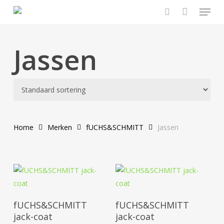
Menu
Skip
to
search
main
content
Jassen
Home
Merken
fUCHS&SCHMITT
Jassen
Dit
Dit
product
prod
Opties Selecteren
Opties Selecteren
heeft
heef
fUCHS&SCHMITT
fUCHS&SCHMITT
meerdere
mee
jack-coat
jack-coat