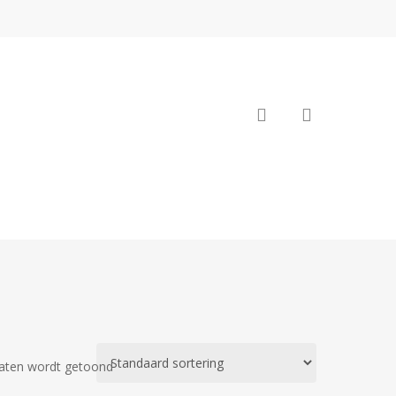
search
taten wordt getoond