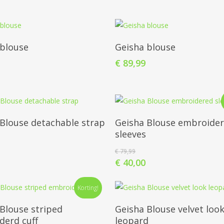
Dit
product
Opties Selecteren
Opties Selecteren
heeft
 blouse
Geisha blouse
meerdere
€
89,99
variaties.
Deze
Dit
optie
product
kan
Opties Selecteren
Opties Selecteren
heeft
 Blouse detachable strap
Geisha Blouse embroide
gekozen
meerdere
sleeves
worden
variaties.
op
€
79,99
Deze
de
€
40,00
optie
productpagina
Dit
kan
Korting!
product
gekozen
Opties Selecteren
Opties Selecteren
heeft
Blouse striped
Geisha Blouse velvet loo
worden
meerdere
derd cuff
leopard
op