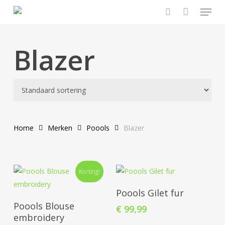
Menu
Skip
to
search
main
content
Blazer
Home
Merken
Poools
Blazer
Dit
Korting!
Dit
prod
Opties Selecteren
product
heef
Poools Gilet fur
Opties Selecteren
heeft
mee
Poools Blouse
€
99,99
meerdere
varia
embroidery