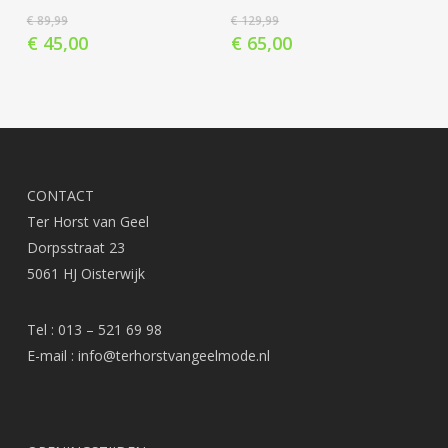
worden
wor
meerdere
mee
€
89,99
€
129,99
op
op
variaties.
varia
€
45,00
€
65,00
de
de
Deze
Dez
productpagina
prod
optie
opti
kan
kan
gekozen
gek
worden
wor
op
op
CONTACT
de
de
Ter Horst van Geel
productpagina
prod
Dorpsstraat 23
5061 HJ Oisterwijk
Tel : 013 – 521 69 98
E-mail :
info@terhorstvangeelmode.nl