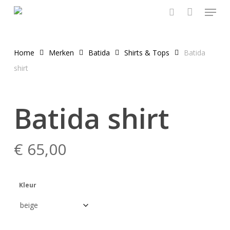
Menu
Skip
to
search
main
content
Home
Merken
Batida
Shirts & Tops
Batida
shirt
Batida shirt
€
65,00
Kleur