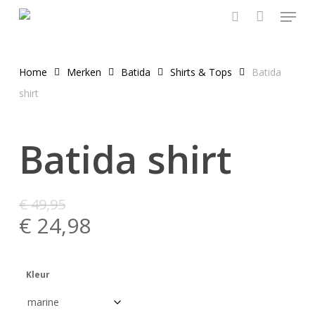
Menu
Skip
to
search
main
content
Home
Merken
Batida
Shirts & Tops
Batida
shirt
Batida shirt
€
49,95
€
24,98
Kleur