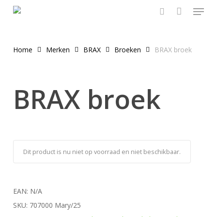
Menu
Skip
to
search
main
content
Home
Merken
BRAX
Broeken
BRAX broek
BRAX broek
Dit product is nu niet op voorraad en niet beschikbaar.
EAN:
N/A
SKU:
707000 Mary/25