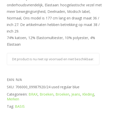
onderhoudsvriendelijk, Elastaan: hoogelastische vezel met
meer bewegingsvrijheid, Deelnaden, Modisch label,
Normaal, Ons model is 177 cm lang en draagt maat 36 /
inch 27. De artikelmaten hebben betrekking op maat 38 /
inch 29.
74% katoen, 12% Elastomultiester, 10% polyester, 4%
Elastaan
Dit product is nu niet op voorraad en niet beschikbaar.
EAN:
N/A
SKU:
706000_09987920/24 used regular blue
Categorieën:
BRAX
,
Broeken
,
Broeken
,
Jeans
,
Kleding
,
Merken
Tag:
BASIS