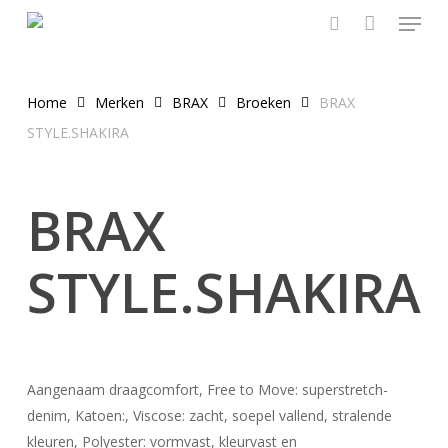
Menu
Skip
to
search
main
content
Home
Merken
BRAX
Broeken
BRAX
STYLE.SHAKIRA
BRAX
STYLE.SHAKIRA
Aangenaam draagcomfort, Free to Move: superstretch-
denim, Katoen:, Viscose: zacht, soepel vallend, stralende
kleuren, Polyester: vormvast, kleurvast en