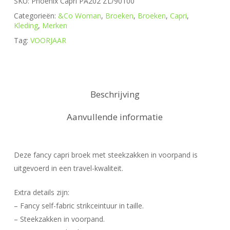
SKU:
Phoenix Capri PA202 ZL/90100
Categorieën:
&Co Woman
,
Broeken
,
Broeken
,
Capri
,
Kleding
,
Merken
Tag:
VOORJAAR
Beschrijving
Aanvullende informatie
Deze fancy capri broek met steekzakken in voorpand is
uitgevoerd in een travel-kwaliteit.
Extra details zijn:
– Fancy self-fabric strikceintuur in taille.
– Steekzakken in voorpand.