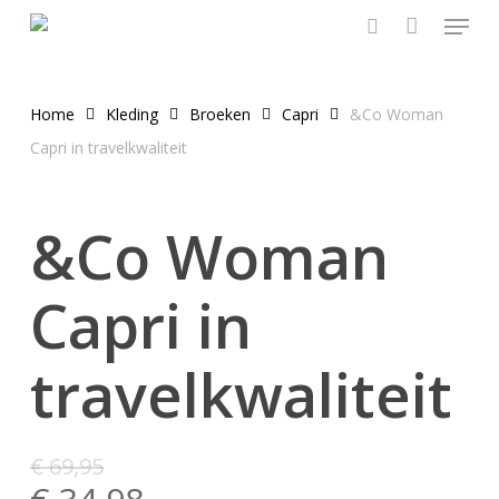
Menu
Skip
to
search
main
content
Home
Kleding
Broeken
Capri
&Co Woman
Capri in travelkwaliteit
&Co Woman
Capri in
travelkwaliteit
€
69,95