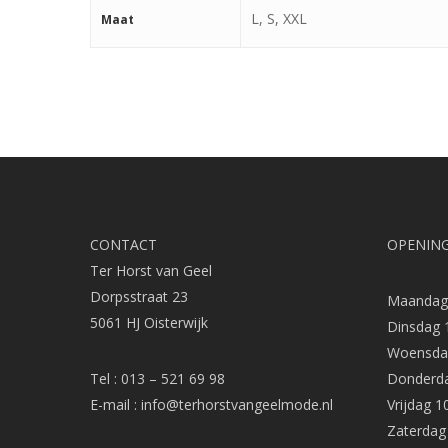
L, S, XXL
Maat
CONTACT
OPENING
Ter Horst van Geel
Dorpsstraat 23
Maandag 
5061 HJ Oisterwijk
Dinsdag 
Woensdag
Tel : 013 – 521 69 98
Donderda
E-mail :
info@terhorstvangeelmode.nl
Vrijdag 1
Zaterdag 