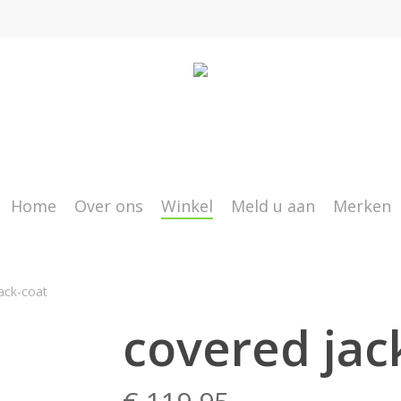
Home
Over ons
Winkel
Meld u aan
Merken
ack-coat
covered jac