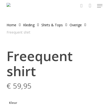
Menu
Skip
to
search
main
content
Home
Kleding
Shirts & Tops
Overige
Freequent shirt
Freequent
shirt
€
59,95
Kleur