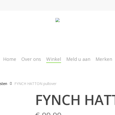
Home
Over ons
Winkel
Meld u aan
Merken
esten
FYNCH HATTON pullover
FYNCH HATT