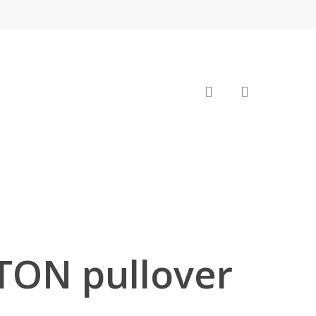
search
ON pullover