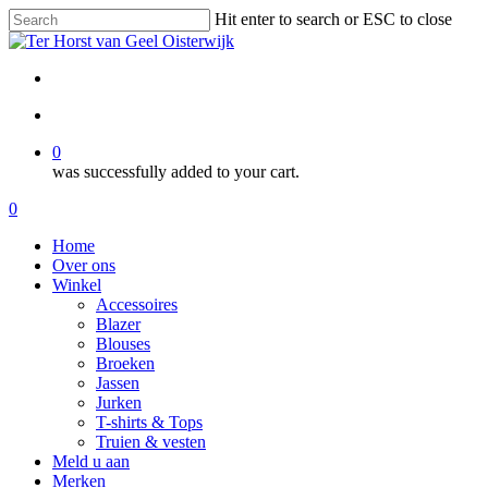
Skip
Hit enter to search or ESC to close
to
Close
main
Search
content
facebook
instagram
search
0
was successfully added to your cart.
Menu
search
0
Menu
Home
Over ons
Winkel
Accessoires
Blazer
Blouses
Broeken
Jassen
Jurken
T-shirts & Tops
Truien & vesten
Meld u aan
Merken