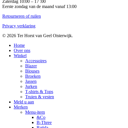
Zaterdag 10:00 – 17 :00
Eerste zondag van de maand vanaf 13:00
Retourneren of ruilen
Privacy verklaring
© 2026 Ter Horst van Geel Oisterwijk.
Close
Home
Menu
Over ons
Winkel
Accessoires
Blazer
Blouses
Broeken
Jassen
Jurken
T-shirts & Tops
Truien & vesten
Meld u aan
Merken
Menu-item
&Co
B-Three
Batida