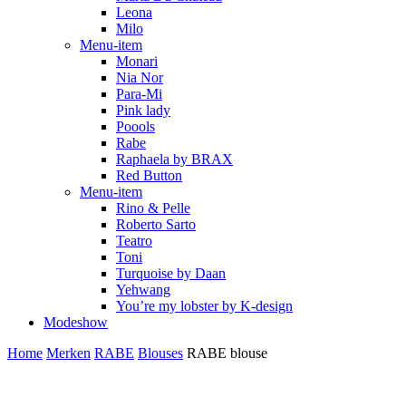
Leona
Milo
Menu-item
Monari
Nia Nor
Para-Mi
Pink lady
Poools
Rabe
Raphaela by BRAX
Red Button
Menu-item
Rino & Pelle
Roberto Sarto
Teatro
Toni
Turquoise by Daan
Yehwang
You’re my lobster by K-design
Modeshow
Home
Merken
RABE
Blouses
RABE blouse