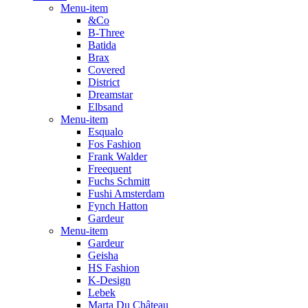
Menu-item
&Co
B-Three
Batida
Brax
Covered
District
Dreamstar
Elbsand
Menu-item
Esqualo
Fos Fashion
Frank Walder
Freequent
Fuchs Schmitt
Fushi Amsterdam
Fynch Hatton
Gardeur
Menu-item
Gardeur
Geisha
HS Fashion
K-Design
Lebek
Marta Du Château