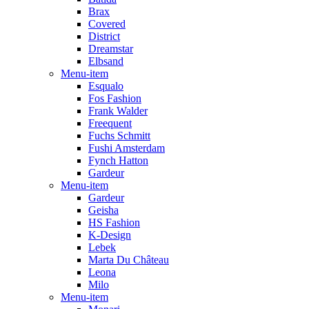
Brax
Covered
District
Dreamstar
Elbsand
Menu-item
Esqualo
Fos Fashion
Frank Walder
Freequent
Fuchs Schmitt
Fushi Amsterdam
Fynch Hatton
Gardeur
Menu-item
Gardeur
Geisha
HS Fashion
K-Design
Lebek
Marta Du Château
Leona
Milo
Menu-item