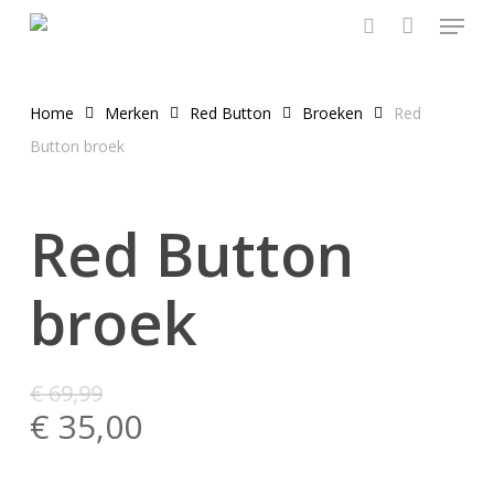
Menu
Skip
to
search
main
content
Home
Merken
Red Button
Broeken
Red
Button broek
Red Button
broek
€
69,99
€
35,00