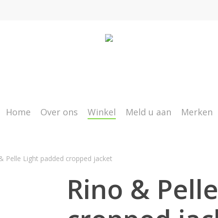
Home
Over ons
Winkel
Meld u aan
Merken
& Pelle Light padded cropped jacket
Rino & Pell