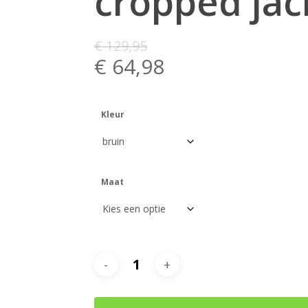
cropped jac
€
129,95
€
64,98
Kleur
Maat