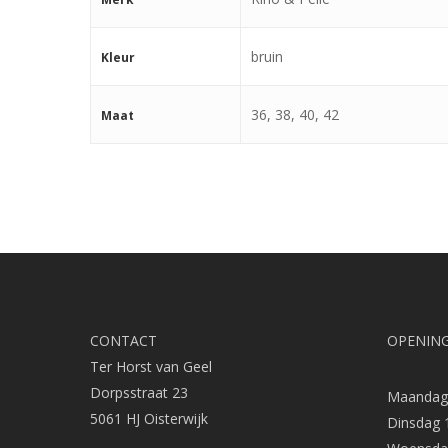
bruin
Kleur
36, 38, 40, 42
Maat
CONTACT
OPENING
Ter Horst van Geel
Dorpsstraat 23
Maandag 
5061 HJ Oisterwijk
Dinsdag 