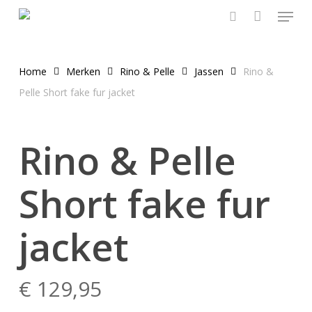
Menu
Skip
to
search
main
content
Home
Merken
Rino & Pelle
Jassen
Rino &
Pelle Short fake fur jacket
Rino & Pelle
Short fake fur
jacket
€
129,95