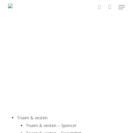
Menu
Skip
to
search
main
content
TRUIEN & VESTEN
Truien & vesten
Truien & vesten – Spencer