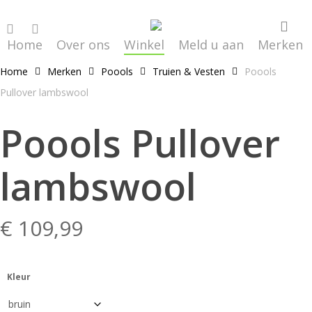
Skip
sea
facebook
instagram
to
Home
Over ons
Winkel
Meld u aan
Merken
main
content
Home
Merken
Poools
Truien & Vesten
Poools
Pullover lambswool
Poools Pullover
lambswool
€
109,99
Kleur